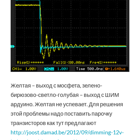
Желтая – выход с мосфета, зелено-
бирюзово-светло-голубая – выход с ШИМ
ардуино. Желтая не успевает. Для решения
этой проблемы надо поставить парочку
транзисторов как тут предлагают
http://joost.damad.be/2012/09/dimming-12v-