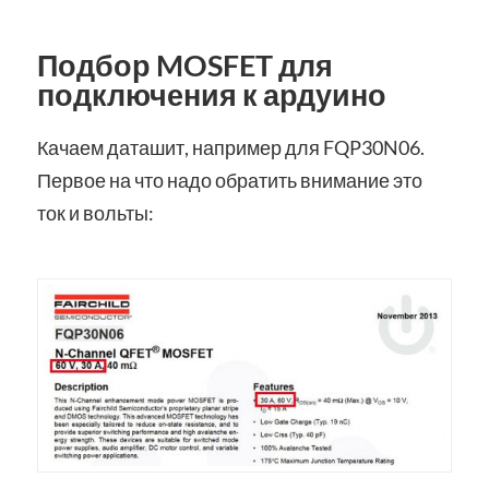
Подбор MOSFET для
подключения к ардуино
Качаем даташит, например для FQP30N06.
Первое на что надо обратить внимание это
ток и вольты: