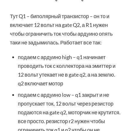
Тут Q1 – биполярный транзистор – он то и
включает 12 вольт на gate Q2, а R1 нужен
чтобы ограничить ток чтобы ардуино опять
таки не задымилась. Работает все так:
подаем с ардуино high – q1 начинает
проводить ток с коллектора на эмиттер и
12 вольт утекает не в gate q2, а на землю.
q2 включает мотор
подаем с ардуино low – q1 закрыт и не
пропускает ток, 12 вольт через резистор
подаются на gate q2, моторчик не крутится.
все просто. резистор r2 нужен чтобы
ограничить ток q1 и q2 чтобы он не