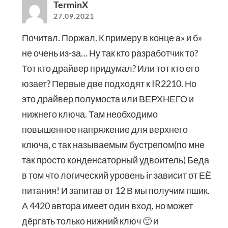
TerminX
27.09.2021
Почитал. Поржал. К примеру в конце а» и б»
не очень из-за… Ну так кто разработчик то?
Тот кто драйвер придумал? Или тот кто его
юзает? Первые две подходят к IR2210. Но
это драйвер полумоста или ВЕРХНЕГО и
нижнего ключа. Там необходимо
повышенное напряжение для верхнего
ключа, с так называемым бустрепом(по мне
так просто конденсаторный удвоитель) Беда
в том что логический уровень ir зависит от ЕЁ
питания! И запитав от 12 В мы получим пшик.
А 4420 автора имеет один вход, но может
дёргать только нижний ключ 🙁 и