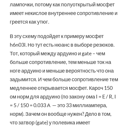
лампочки, потому как полуоткрытый мосфет
имеет некислое внутреннее сопротивление и
греется как утюг.
В эту схему подойдет к примеру мосфет
h6n03l. Но тут есть нюанс в выборе резюков.
Тот, который между ардуино и gate – чем
больше сопротивление, тем меньше ток на
ноге ардуино и меньше вероятность что она
задымится. И чем больше сопротивление тем
медленнее открывается мосфет. Кароч 150
ом норм для ардуино (по закону ома I = E / R, I
= 5 / 150 = 0.033 А — это 33 миллиампера,
норм). Зачем он вообще нужен? Дело в том,
что затвор (gate) у полевика имеет