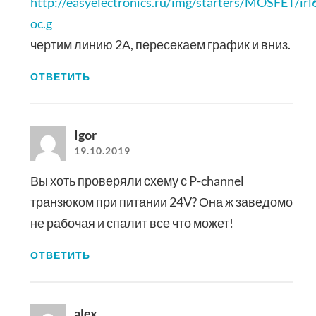
http://easyelectronics.ru/img/starters/MOSFET/irl
oc.g
чертим линию 2А, пересекаем график и вниз.
ОТВЕТИТЬ
Igor
19.10.2019
Вы хоть проверяли схему с P-channel
транзюком при питании 24V? Она ж заведомо
не рабочая и спалит все что может!
ОТВЕТИТЬ
alex