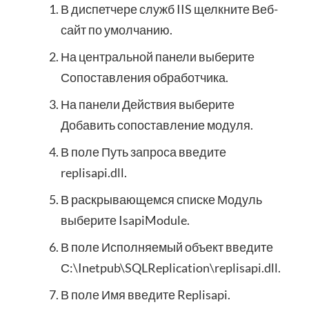
В диспетчере служб IIS щелкните Веб-
сайт по умолчанию.
На центральной панели выберите
Сопоставления обработчика.
На панели Действия выберите
Добавить сопоставление модуля.
В поле Путь запроса введите
replisapi.dll.
В раскрывающемся списке Модуль
выберите IsapiModule.
В поле Исполняемый объект введите
С:\Inetpub\SQLReplication\replisapi.dll.
В поле Имя введите Replisapi.