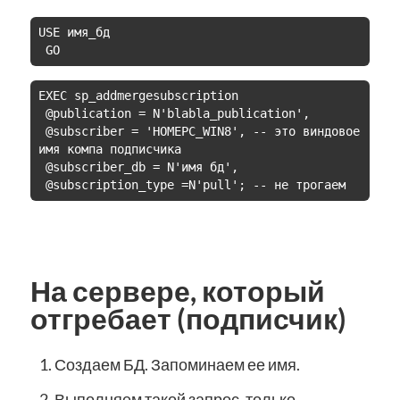
USE имя_бд

 GO
EXEC sp_addmergesubscription

 @publication = N'blabla_publication',

 @subscriber = 'HOMEPC_WIN8', -- это виндовое 
имя компа подписчика

 @subscriber_db = N'имя бд',

 @subscription_type =N'pull'; -- не трогаем
На сервере, который
отгребает (подписчик)
Создаем БД. Запоминаем ее имя.
Выполняем такой запрос, только