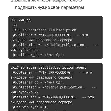
подписать нужно свои параметры
USE имя_бд

 GO

 EXEC sp_addmergepullsubscription

 @publisher = 'WIN-JRR7QCOB07G', -- это 
виндовое имя раздающего сервера

 @publication =  N'blabla_publication',   -- 
имя публикации

 @publisher_db = N'имя бд';
EXEC sp_addmergepullsubscription_agent

 @publisher = 'WIN-JRR7QCOB07G',   -- это 
виндовое имя раздающего сервера

 @publisher_db = N'имя бд',

 @publication = N'blabla_publication',   -- 
имя публикации

 @distributor = 'WIN-JRR7QCOB07G',  -- это 
виндовое имя раздающего сервера

 @use_web_sync = 1,
