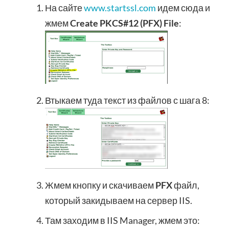
На сайте
www.startssl.com
идем сюда и
жмем
Create PKCS#12 (PFX) File
:
Втыкаем туда текст из файлов с шага 8:
Жмем кнопку и скачиваем
PFX
файл,
который закидываем на сервер IIS.
Там заходим в IIS Manager, жмем это: